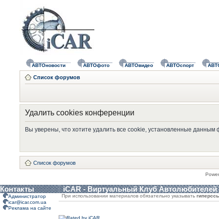
АВТОновости
АВТОфото
АВТОвидео
АВТОспорт
АВТ
Список форумов
Удалить cookies конференции
Вы уверены, что хотите удалить все cookie, установленные данным
Список форумов
Powe
Контакты
iCAR - Виртуальный Клуб Автолюбителей
При использовании материалов обязательно указывать
гиперсс
Администратор
icar@icar.com.ua
Реклама на сайте