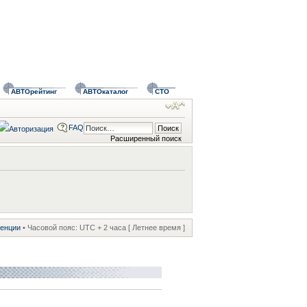
АВТОрейтинг
АВТОкаталог
СТО
FAQ
Расширенный поиск
ренции
• Часовой пояс: UTC + 2 часа [ Летнее время ]