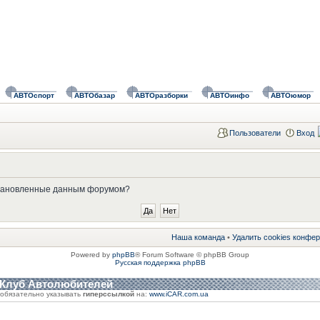
АВТОспорт
АВТОбазар
АВТОразборки
АВТОинфо
АВТОюмор
Пользователи
Вход
установленные данным форумом?
Наша команда
•
Удалить cookies конфе
Powered by
phpBB
® Forum Software © phpBB Group
Русская поддержка phpBB
 Клуб Автолюбителей
обязательно указывать
гиперссылкой
на:
www.iCAR.com.ua