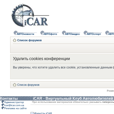
АВТОновости
АВТОфото
АВТОвидео
АВТОспорт
АВТ
Список форумов
Удалить cookies конференции
Вы уверены, что хотите удалить все cookie, установленные данным
Список форумов
Powe
Контакты
iCAR - Виртуальный Клуб Автолюбителей
При использовании материалов обязательно указывать
гиперсс
Администратор
icar@icar.com.ua
Реклама на сайте