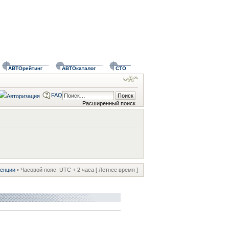
АВТОрейтинг
АВТОкаталог
СТО
FAQ
Расширенный поиск
ренции
• Часовой пояс: UTC + 2 часа [ Летнее время ]