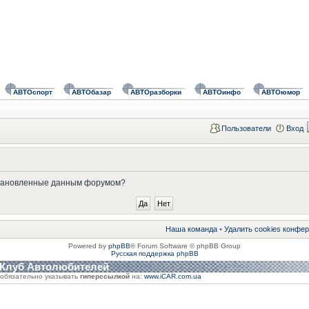
АВТОспорт
АВТОбазар
АВТОразборки
АВТОинфо
АВТОюмор
Пользователи
Вход
установленные данным форумом?
Наша команда
•
Удалить cookies конфе
Powered by
phpBB
® Forum Software © phpBB Group
Русская поддержка phpBB
 Клуб Автолюбителей
обязательно указывать
гиперссылкой
на:
www.iCAR.com.ua