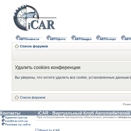
АВТОновости
АВТОфото
АВТОвидео
АВТОспорт
АВТ
Список форумов
Удалить cookies конференции
Вы уверены, что хотите удалить все cookie, установленные данным
Список форумов
Powe
Контакты
iCAR - Виртуальный Клуб Автолюбителей
При использовании материалов обязательно указывать
гиперсс
Администратор
icar@icar.com.ua
Реклама на сайте