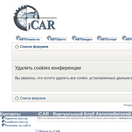
АВТОновости
АВТОфото
АВТОвидео
АВТОспорт
АВТ
Список форумов
Удалить cookies конференции
Вы уверены, что хотите удалить все cookie, установленные данным
Список форумов
Powe
Контакты
iCAR - Виртуальный Клуб Автолюбителей
При использовании материалов обязательно указывать
гиперсс
Администратор
icar@icar.com.ua
Реклама на сайте