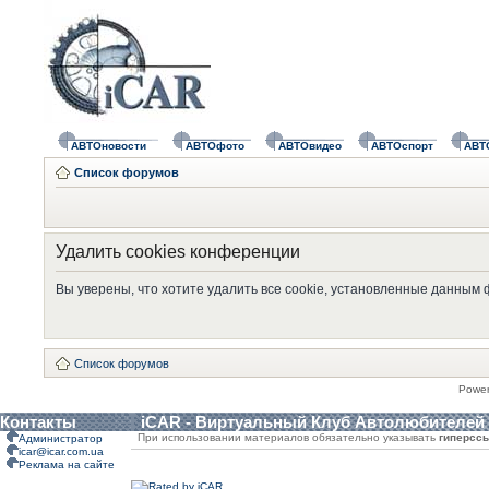
АВТОновости
АВТОфото
АВТОвидео
АВТОспорт
АВТ
Список форумов
Удалить cookies конференции
Вы уверены, что хотите удалить все cookie, установленные данным
Список форумов
Powe
Контакты
iCAR - Виртуальный Клуб Автолюбителей
При использовании материалов обязательно указывать
гиперсс
Администратор
icar@icar.com.ua
Реклама на сайте