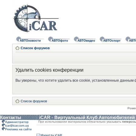
АВТОновости
АВТОфото
АВТОвидео
АВТОспорт
АВТ
Список форумов
Удалить cookies конференции
Вы уверены, что хотите удалить все cookie, установленные данным
Список форумов
Powe
Контакты
iCAR - Виртуальный Клуб Автолюбителей
При использовании материалов обязательно указывать
гиперсс
Администратор
icar@icar.com.ua
Реклама на сайте