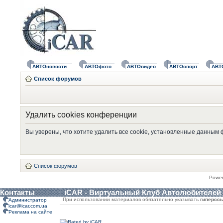
АВТОновости
АВТОфото
АВТОвидео
АВТОспорт
АВТ
Список форумов
Удалить cookies конференции
Вы уверены, что хотите удалить все cookie, установленные данным
Список форумов
Powe
Контакты
iCAR - Виртуальный Клуб Автолюбителей
При использовании материалов обязательно указывать
гиперсс
Администратор
icar@icar.com.ua
Реклама на сайте