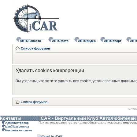
АВТОновости
АВТОфото
АВТОвидео
АВТОспорт
АВТ
Список форумов
Удалить cookies конференции
Вы уверены, что хотите удалить все cookie, установленные данным
Список форумов
Powe
Контакты
iCAR - Виртуальный Клуб Автолюбителей
При использовании материалов обязательно указывать
гиперсс
Администратор
icar@icar.com.ua
Реклама на сайте