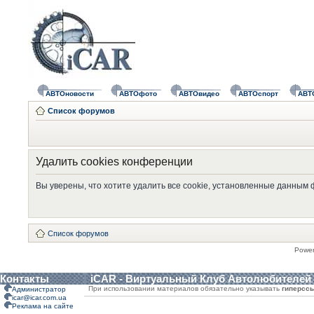
АВТОновости
АВТОфото
АВТОвидео
АВТОспорт
АВТ
Список форумов
Удалить cookies конференции
Вы уверены, что хотите удалить все cookie, установленные данным
Список форумов
Powe
Контакты
iCAR - Виртуальный Клуб Автолюбителей
При использовании материалов обязательно указывать
гиперсс
Администратор
icar@icar.com.ua
Реклама на сайте