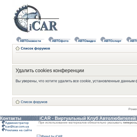
АВТОновости
АВТОфото
АВТОвидео
АВТОспорт
АВТ
Список форумов
Удалить cookies конференции
Вы уверены, что хотите удалить все cookie, установленные данным
Список форумов
Powe
Контакты
iCAR - Виртуальный Клуб Автолюбителей
При использовании материалов обязательно указывать
гиперсс
Администратор
icar@icar.com.ua
Реклама на сайте