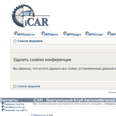
АВТОновости
АВТОфото
АВТОвидео
АВТОспорт
АВТ
Список форумов
Удалить cookies конференции
Вы уверены, что хотите удалить все cookie, установленные данным
Список форумов
Powe
Контакты
iCAR - Виртуальный Клуб Автолюбителей
При использовании материалов обязательно указывать
гиперсс
Администратор
icar@icar.com.ua
Реклама на сайте