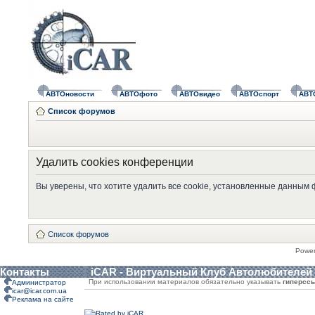
АВТОновости
АВТОфото
АВТОвидео
АВТОспорт
АВТ
Список форумов
Удалить cookies конференции
Вы уверены, что хотите удалить все cookie, установленные данным
Список форумов
Powe
Контакты
iCAR - Виртуальный Клуб Автолюбителей
При использовании материалов обязательно указывать
гиперсс
Администратор
icar@icar.com.ua
Реклама на сайте