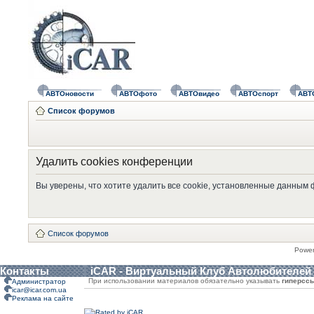
АВТОновости
АВТОфото
АВТОвидео
АВТОспорт
АВТ
Список форумов
Удалить cookies конференции
Вы уверены, что хотите удалить все cookie, установленные данным
Список форумов
Powe
Контакты
iCAR - Виртуальный Клуб Автолюбителей
При использовании материалов обязательно указывать
гиперсс
Администратор
icar@icar.com.ua
Реклама на сайте