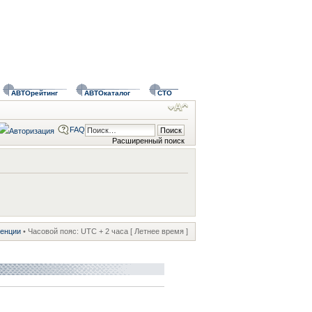
АВТОрейтинг
АВТОкаталог
СТО
FAQ
Расширенный поиск
ренции
• Часовой пояс: UTC + 2 часа [ Летнее время ]