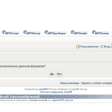
АВТОспорт
АВТОбазар
АВТОразборки
АВТОинфо
АВТОюмор
Пользователи
Вход
установленные данным форумом?
Наша команда
•
Удалить cookies конфе
Powered by
phpBB
® Forum Software © phpBB Group
Русская поддержка phpBB
 Клуб Автолюбителей
обязательно указывать
гиперссылкой
на:
www.iCAR.com.ua