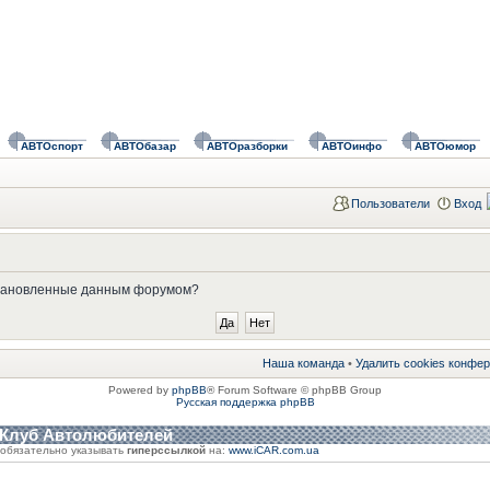
АВТОспорт
АВТОбазар
АВТОразборки
АВТОинфо
АВТОюмор
Пользователи
Вход
установленные данным форумом?
Наша команда
•
Удалить cookies конфе
Powered by
phpBB
® Forum Software © phpBB Group
Русская поддержка phpBB
 Клуб Автолюбителей
обязательно указывать
гиперссылкой
на:
www.iCAR.com.ua