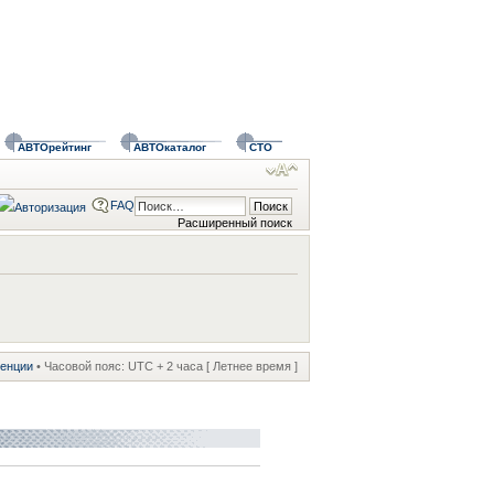
АВТОрейтинг
АВТОкаталог
СТО
FAQ
Расширенный поиск
ренции
• Часовой пояс: UTC + 2 часа [ Летнее время ]