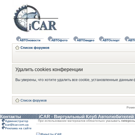
АВТОновости
АВТОфото
АВТОвидео
АВТОспорт
АВТ
Список форумов
Удалить cookies конференции
Вы уверены, что хотите удалить все cookie, установленные данным
Список форумов
Powe
Контакты
iCAR - Виртуальный Клуб Автолюбителей
При использовании материалов обязательно указывать
гиперсс
Администратор
icar@icar.com.ua
Реклама на сайте