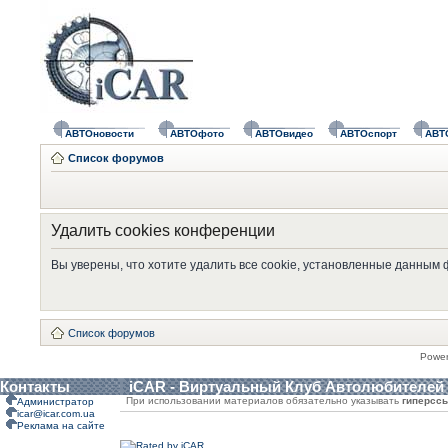
АВТОновости
АВТОфото
АВТОвидео
АВТОспорт
АВТ
Список форумов
Удалить cookies конференции
Вы уверены, что хотите удалить все cookie, установленные данным
Список форумов
Powe
Контакты
iCAR - Виртуальный Клуб Автолюбителей
При использовании материалов обязательно указывать
гиперсс
Администратор
icar@icar.com.ua
Реклама на сайте