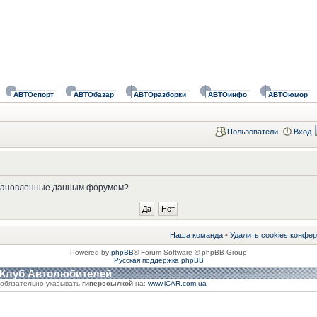
АВТОспорт
АВТОбазар
АВТОразборки
АВТОинфо
АВТОюмор
Пользователи
Вход
установленные данным форумом?
Наша команда
•
Удалить cookies конфе
Powered by
phpBB
® Forum Software © phpBB Group
Русская поддержка phpBB
 Клуб Автолюбителей
обязательно указывать
гиперссылкой
на:
www.iCAR.com.ua