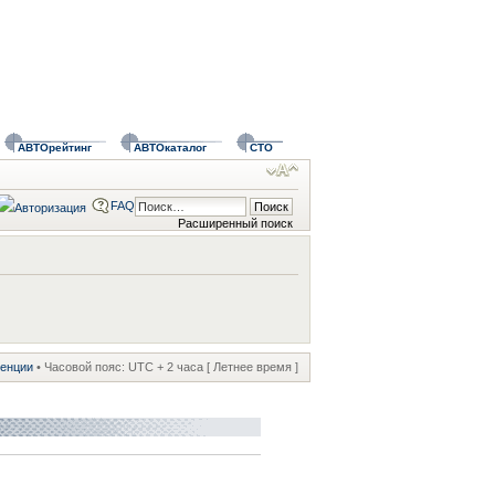
АВТОрейтинг
АВТОкаталог
СТО
FAQ
Расширенный поиск
ренции
• Часовой пояс: UTC + 2 часа [ Летнее время ]