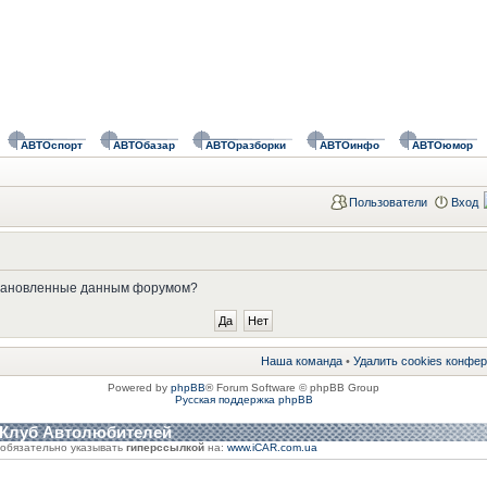
АВТОспорт
АВТОбазар
АВТОразборки
АВТОинфо
АВТОюмор
Пользователи
Вход
установленные данным форумом?
Наша команда
•
Удалить cookies конфе
Powered by
phpBB
® Forum Software © phpBB Group
Русская поддержка phpBB
 Клуб Автолюбителей
обязательно указывать
гиперссылкой
на:
www.iCAR.com.ua