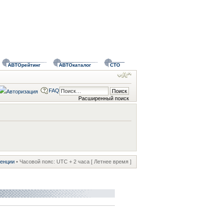
АВТОрейтинг
АВТОкаталог
СТО
FAQ
Расширенный поиск
ренции
• Часовой пояс: UTC + 2 часа [ Летнее время ]