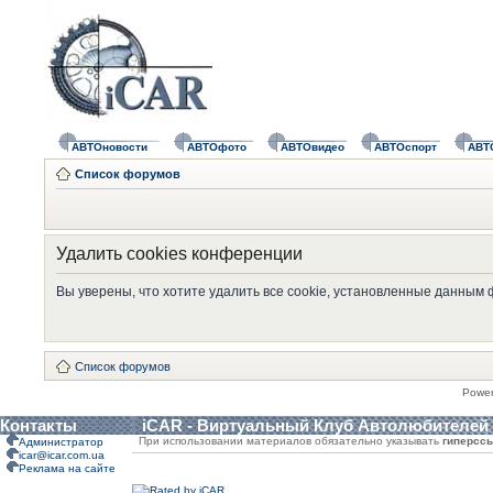
АВТОновости
АВТОфото
АВТОвидео
АВТОспорт
АВТ
Список форумов
Удалить cookies конференции
Вы уверены, что хотите удалить все cookie, установленные данным
Список форумов
Powe
Контакты
iCAR - Виртуальный Клуб Автолюбителей
При использовании материалов обязательно указывать
гиперсс
Администратор
icar@icar.com.ua
Реклама на сайте