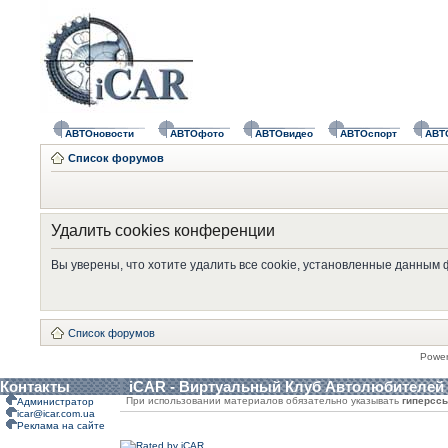
АВТОновости
АВТОфото
АВТОвидео
АВТОспорт
АВТ
Список форумов
Удалить cookies конференции
Вы уверены, что хотите удалить все cookie, установленные данным
Список форумов
Powe
Контакты
iCAR - Виртуальный Клуб Автолюбителей
При использовании материалов обязательно указывать
гиперсс
Администратор
icar@icar.com.ua
Реклама на сайте