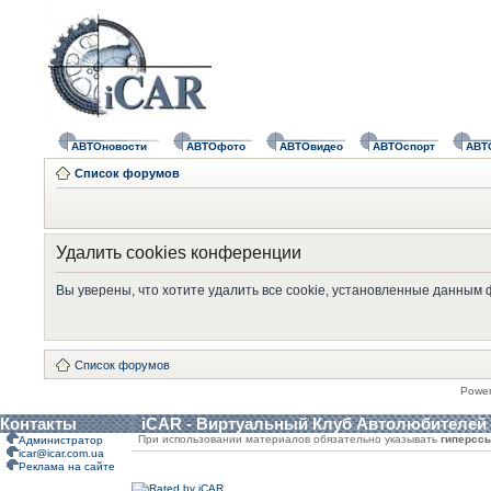
АВТОновости
АВТОфото
АВТОвидео
АВТОспорт
АВТ
Список форумов
Удалить cookies конференции
Вы уверены, что хотите удалить все cookie, установленные данным
Список форумов
Powe
Контакты
iCAR - Виртуальный Клуб Автолюбителей
При использовании материалов обязательно указывать
гиперсс
Администратор
icar@icar.com.ua
Реклама на сайте