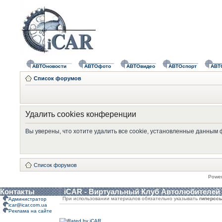
АВТОновости
АВТОфото
АВТОвидео
АВТОспорт
АВТ
Список форумов
Удалить cookies конференции
Вы уверены, что хотите удалить все cookie, установленные данным
Список форумов
Powe
Контакты
iCAR - Виртуальный Клуб Автолюбителей
При использовании материалов обязательно указывать
гиперсс
Администратор
icar@icar.com.ua
Реклама на сайте