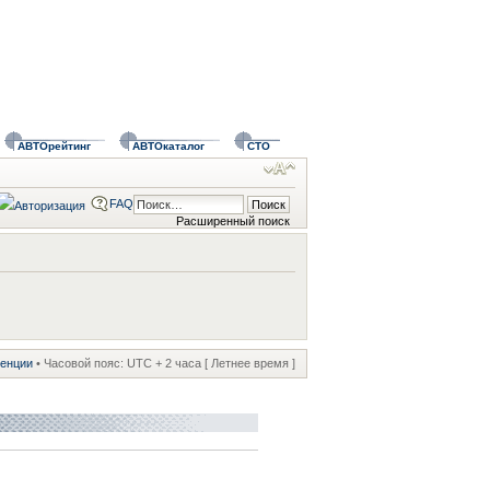
АВТОрейтинг
АВТОкаталог
СТО
FAQ
Расширенный поиск
ренции
• Часовой пояс: UTC + 2 часа [ Летнее время ]