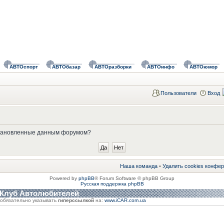
АВТОспорт
АВТОбазар
АВТОразборки
АВТОинфо
АВТОюмор
Пользователи
Вход
установленные данным форумом?
Наша команда
•
Удалить cookies конфе
Powered by
phpBB
® Forum Software © phpBB Group
Русская поддержка phpBB
 Клуб Автолюбителей
обязательно указывать
гиперссылкой
на:
www.iCAR.com.ua