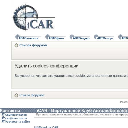
АВТОновости
АВТОфото
АВТОвидео
АВТОспорт
АВТ
Список форумов
Удалить cookies конференции
Вы уверены, что хотите удалить все cookie, установленные данным
Список форумов
Powe
Контакты
iCAR - Виртуальный Клуб Автолюбителей
При использовании материалов обязательно указывать
гиперсс
Администратор
icar@icar.com.ua
Реклама на сайте