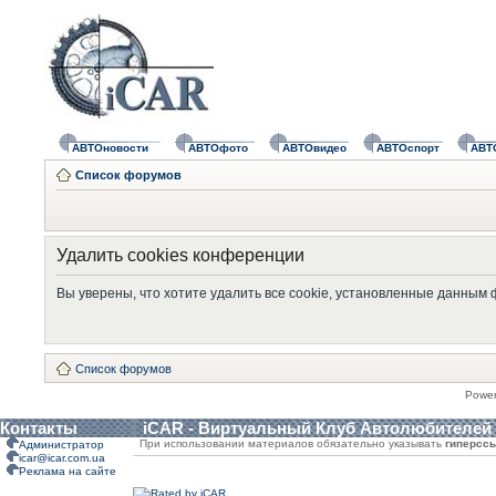
АВТОновости
АВТОфото
АВТОвидео
АВТОспорт
АВТ
Список форумов
Удалить cookies конференции
Вы уверены, что хотите удалить все cookie, установленные данным
Список форумов
Powe
Контакты
iCAR - Виртуальный Клуб Автолюбителей
При использовании материалов обязательно указывать
гиперсс
Администратор
icar@icar.com.ua
Реклама на сайте