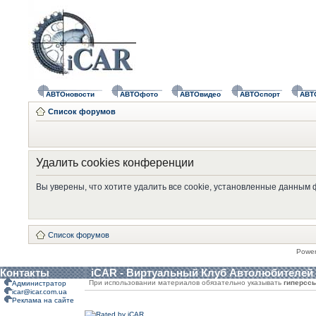
АВТОновости
АВТОфото
АВТОвидео
АВТОспорт
АВТ
Список форумов
Удалить cookies конференции
Вы уверены, что хотите удалить все cookie, установленные данным
Список форумов
Powe
Контакты
iCAR - Виртуальный Клуб Автолюбителей
При использовании материалов обязательно указывать
гиперсс
Администратор
icar@icar.com.ua
Реклама на сайте