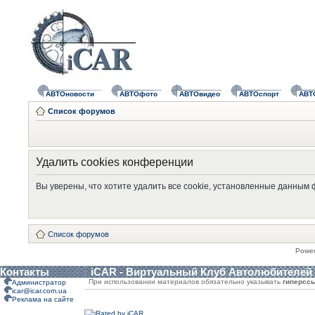
АВТОновости
АВТОфото
АВТОвидео
АВТОспорт
АВТ
Список форумов
Удалить cookies конференции
Вы уверены, что хотите удалить все cookie, установленные данным
Список форумов
Powe
Контакты
iCAR - Виртуальный Клуб Автолюбителей
При использовании материалов обязательно указывать
гиперсс
Администратор
icar@icar.com.ua
Реклама на сайте