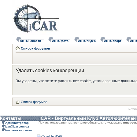
АВТОновости
АВТОфото
АВТОвидео
АВТОспорт
АВТ
Список форумов
Удалить cookies конференции
Вы уверены, что хотите удалить все cookie, установленные данным
Список форумов
Powe
Контакты
iCAR - Виртуальный Клуб Автолюбителей
При использовании материалов обязательно указывать
гиперсс
Администратор
icar@icar.com.ua
Реклама на сайте