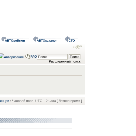
АВТОрейтинг
АВТОкаталог
СТО
FAQ
Расширенный поиск
ренции
• Часовой пояс: UTC + 2 часа [ Летнее время ]