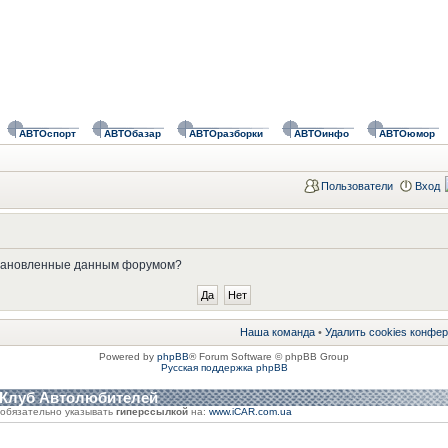
АВТОспорт
АВТОбазар
АВТОразборки
АВТОинфо
АВТОюмор
Пользователи
Вход
установленные данным форумом?
Наша команда
•
Удалить cookies конфе
Powered by
phpBB
® Forum Software © phpBB Group
Русская поддержка phpBB
 Клуб Автолюбителей
обязательно указывать
гиперссылкой
на:
www.iCAR.com.ua