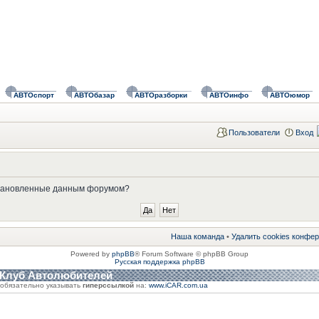
АВТОспорт
АВТОбазар
АВТОразборки
АВТОинфо
АВТОюмор
Пользователи
Вход
установленные данным форумом?
Наша команда
•
Удалить cookies конфе
Powered by
phpBB
® Forum Software © phpBB Group
Русская поддержка phpBB
 Клуб Автолюбителей
обязательно указывать
гиперссылкой
на:
www.iCAR.com.ua