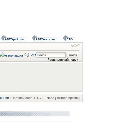
АВТОрейтинг
АВТОкаталог
СТО
FAQ
Расширенный поиск
ренции
• Часовой пояс: UTC + 2 часа [ Летнее время ]