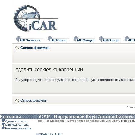
АВТОновости
АВТОфото
АВТОвидео
АВТОспорт
АВТ
Список форумов
Удалить cookies конференции
Вы уверены, что хотите удалить все cookie, установленные данным
Список форумов
Powe
Контакты
iCAR - Виртуальный Клуб Автолюбителей
При использовании материалов обязательно указывать
гиперсс
Администратор
icar@icar.com.ua
Реклама на сайте