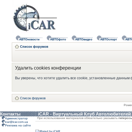
АВТОновости
АВТОфото
АВТОвидео
АВТОспорт
АВТ
Список форумов
Удалить cookies конференции
Вы уверены, что хотите удалить все cookie, установленные данным
Список форумов
Powe
Контакты
iCAR - Виртуальный Клуб Автолюбителей
При использовании материалов обязательно указывать
гиперсс
Администратор
icar@icar.com.ua
Реклама на сайте