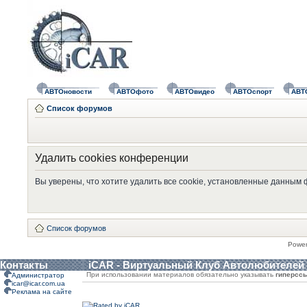
АВТОновости
АВТОфото
АВТОвидео
АВТОспорт
АВТ
Список форумов
Удалить cookies конференции
Вы уверены, что хотите удалить все cookie, установленные данным
Список форумов
Powe
Контакты
iCAR - Виртуальный Клуб Автолюбителей
При использовании материалов обязательно указывать
гиперсс
Администратор
icar@icar.com.ua
Реклама на сайте