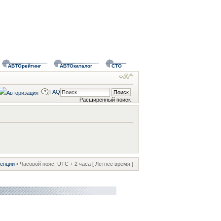
АВТОрейтинг
АВТОкаталог
СТО
FAQ
Расширенный поиск
ренции
• Часовой пояс: UTC + 2 часа [ Летнее время ]