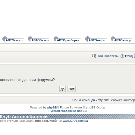
АВТОспорт
АВТОбазар
АВТОразборки
АВТОинфо
АВТОюмор
Пользователи
Вход
установленные данным форумом?
Наша команда
•
Удалить cookies конфе
Powered by
phpBB
® Forum Software © phpBB Group
Русская поддержка phpBB
 Клуб Автолюбителей
обязательно указывать
гиперссылкой
на:
www.iCAR.com.ua