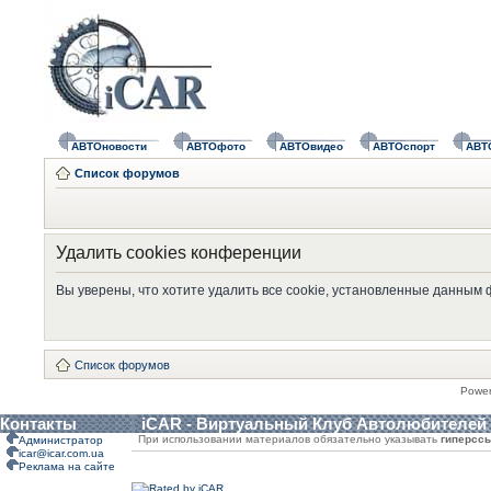
АВТОновости
АВТОфото
АВТОвидео
АВТОспорт
АВТ
Список форумов
Удалить cookies конференции
Вы уверены, что хотите удалить все cookie, установленные данным
Список форумов
Powe
Контакты
iCAR - Виртуальный Клуб Автолюбителей
При использовании материалов обязательно указывать
гиперсс
Администратор
icar@icar.com.ua
Реклама на сайте