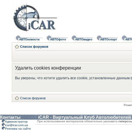
АВТОновости
АВТОфото
АВТОвидео
АВТОспорт
АВТ
Список форумов
Удалить cookies конференции
Вы уверены, что хотите удалить все cookie, установленные данным
Список форумов
Powe
Контакты
iCAR - Виртуальный Клуб Автолюбителей
При использовании материалов обязательно указывать
гиперсс
Администратор
icar@icar.com.ua
Реклама на сайте