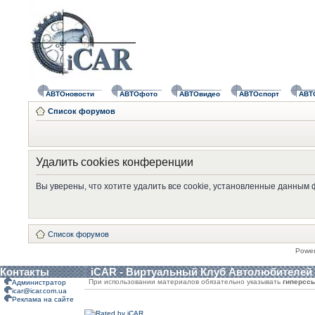
АВТОновости
АВТОфото
АВТОвидео
АВТОспорт
АВТ
Список форумов
Удалить cookies конференции
Вы уверены, что хотите удалить все cookie, установленные данным
Список форумов
Powe
Контакты
iCAR - Виртуальный Клуб Автолюбителей
При использовании материалов обязательно указывать
гиперсс
Администратор
icar@icar.com.ua
Реклама на сайте