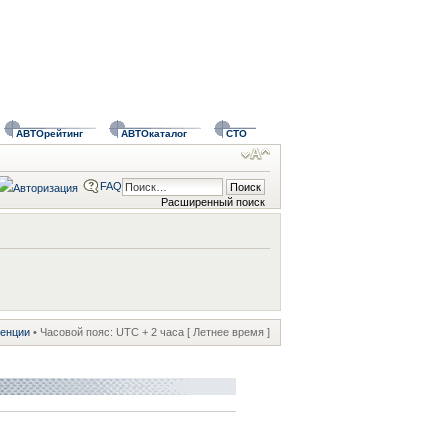
АВТОрейтинг
АВТОкаталог
СТО
FAQ
Расширенный поиск
ренции
• Часовой пояс: UTC + 2 часа [ Летнее время ]