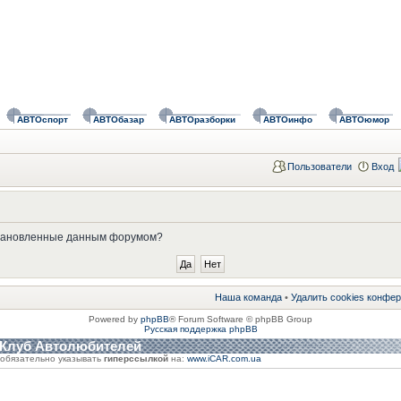
АВТОспорт
АВТОбазар
АВТОразборки
АВТОинфо
АВТОюмор
Пользователи
Вход
установленные данным форумом?
Наша команда
•
Удалить cookies конфе
Powered by
phpBB
® Forum Software © phpBB Group
Русская поддержка phpBB
 Клуб Автолюбителей
обязательно указывать
гиперссылкой
на:
www.iCAR.com.ua