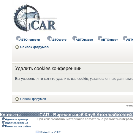
АВТОновости
АВТОфото
АВТОвидео
АВТОспорт
АВТ
Список форумов
Удалить cookies конференции
Вы уверены, что хотите удалить все cookie, установленные данным
Список форумов
Powe
Контакты
iCAR - Виртуальный Клуб Автолюбителей
При использовании материалов обязательно указывать
гиперсс
Администратор
icar@icar.com.ua
Реклама на сайте