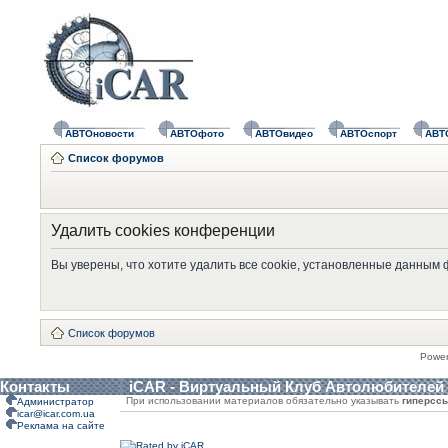
АВТОновости
АВТОфото
АВТОвидео
АВТОспорт
АВТ
Список форумов
Удалить cookies конференции
Вы уверены, что хотите удалить все cookie, установленные данным
Список форумов
Powe
Контакты
iCAR - Виртуальный Клуб Автолюбителей
При использовании материалов обязательно указывать
гиперсс
Администратор
icar@icar.com.ua
Реклама на сайте