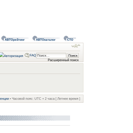
АВТОрейтинг
АВТОкаталог
СТО
FAQ
Расширенный поиск
ренции
• Часовой пояс: UTC + 2 часа [ Летнее время ]