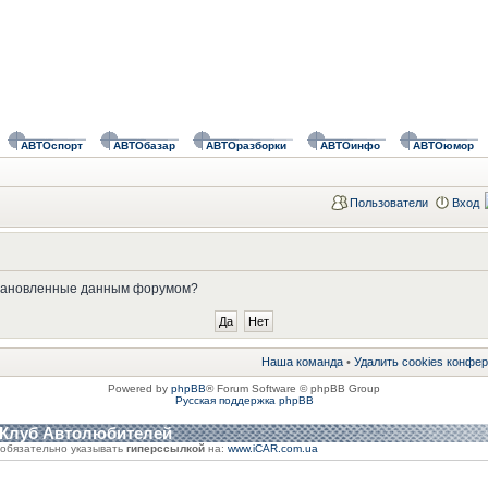
АВТОспорт
АВТОбазар
АВТОразборки
АВТОинфо
АВТОюмор
Пользователи
Вход
установленные данным форумом?
Наша команда
•
Удалить cookies конфе
Powered by
phpBB
® Forum Software © phpBB Group
Русская поддержка phpBB
 Клуб Автолюбителей
обязательно указывать
гиперссылкой
на:
www.iCAR.com.ua