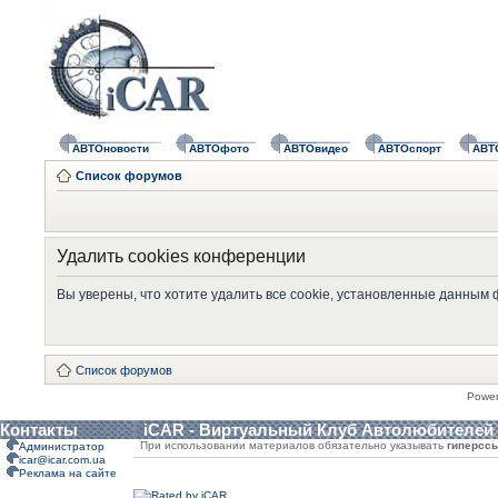
АВТОновости
АВТОфото
АВТОвидео
АВТОспорт
АВТ
Список форумов
Удалить cookies конференции
Вы уверены, что хотите удалить все cookie, установленные данным
Список форумов
Powe
Контакты
iCAR - Виртуальный Клуб Автолюбителей
При использовании материалов обязательно указывать
гиперсс
Администратор
icar@icar.com.ua
Реклама на сайте