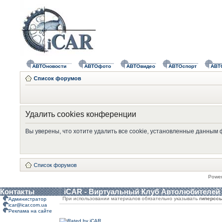
АВТОновости
АВТОфото
АВТОвидео
АВТОспорт
АВТ
Список форумов
Удалить cookies конференции
Вы уверены, что хотите удалить все cookie, установленные данным
Список форумов
Powe
Контакты
iCAR - Виртуальный Клуб Автолюбителей
При использовании материалов обязательно указывать
гиперсс
Администратор
icar@icar.com.ua
Реклама на сайте