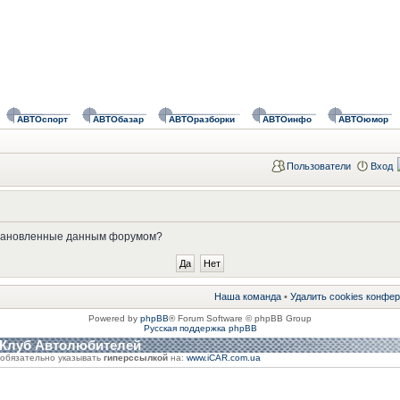
АВТОспорт
АВТОбазар
АВТОразборки
АВТОинфо
АВТОюмор
Пользователи
Вход
установленные данным форумом?
Наша команда
•
Удалить cookies конфе
Powered by
phpBB
® Forum Software © phpBB Group
Русская поддержка phpBB
 Клуб Автолюбителей
обязательно указывать
гиперссылкой
на:
www.iCAR.com.ua