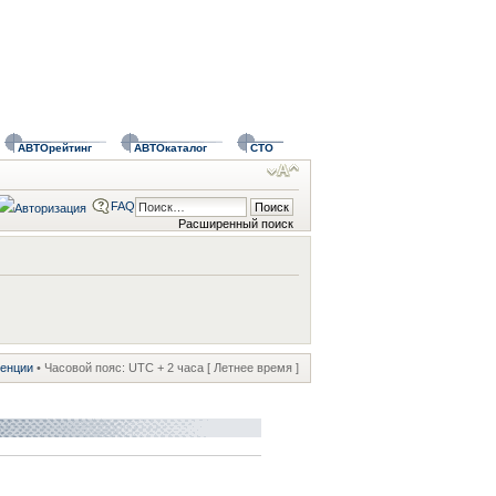
АВТОрейтинг
АВТОкаталог
СТО
FAQ
Расширенный поиск
ренции
• Часовой пояс: UTC + 2 часа [ Летнее время ]