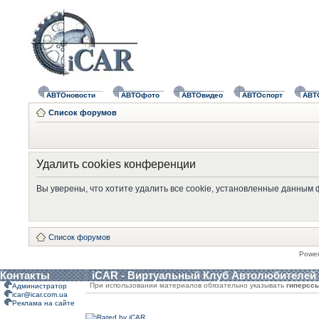
АВТОновости
АВТОфото
АВТОвидео
АВТОспорт
АВТ
Список форумов
Удалить cookies конференции
Вы уверены, что хотите удалить все cookie, установленные данным
Список форумов
Powe
Контакты
iCAR - Виртуальный Клуб Автолюбителей
При использовании материалов обязательно указывать
гиперсс
Администратор
icar@icar.com.ua
Реклама на сайте