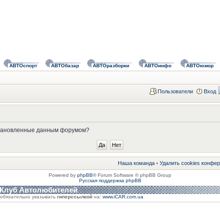
АВТОспорт
АВТОбазар
АВТОразборки
АВТОинфо
АВТОюмор
Пользователи
Вход
установленные данным форумом?
Наша команда
•
Удалить cookies конфе
Powered by
phpBB
® Forum Software © phpBB Group
Русская поддержка phpBB
 Клуб Автолюбителей
обязательно указывать
гиперссылкой
на:
www.iCAR.com.ua