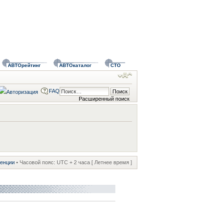
АВТОрейтинг
АВТОкаталог
СТО
FAQ
Расширенный поиск
ренции
• Часовой пояс: UTC + 2 часа [ Летнее время ]