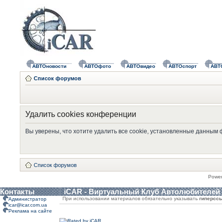
АВТОновости
АВТОфото
АВТОвидео
АВТОспорт
АВТ
Список форумов
Удалить cookies конференции
Вы уверены, что хотите удалить все cookie, установленные данным
Список форумов
Powe
Контакты
iCAR - Виртуальный Клуб Автолюбителей
При использовании материалов обязательно указывать
гиперсс
Администратор
icar@icar.com.ua
Реклама на сайте